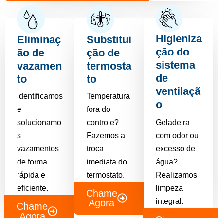
Higieniza
Eliminaç
Substitui
ção do
ão de
ção de
sistema
vazamen
termosta
de
to
to
ventilaçã
Identificamos
Temperatura
o
e
fora do
solucionamo
controle?
Geladeira
s
Fazemos a
com odor ou
vazamentos
troca
excesso de
de forma
imediata do
água?
rápida e
termostato.
Realizamos
eficiente.
limpeza
Chame
integral.
Agora
Chame
Agora