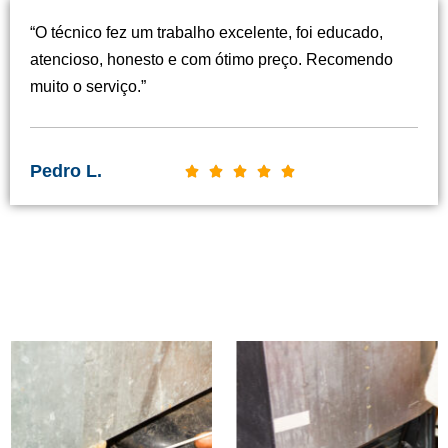
s
“O técnico fez um trabalho excelente, foi educado,
s
atencioso, honesto e com ótimo preço. Recomendo
i
muito o serviço.”
f
i
c
Pedro L.
C





a
l
d
a
o
s
c
Serviços de conserto feitos
s
o
i
em Fortaleza
m
f
o
i
5
c
d
a
e
d
5