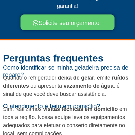
garantia!
Solicite seu orçamento
Perguntas frequentes​
Como identificar se minha geladeira precisa de
reparo?
Quando o refrigerador
deixa de gelar
, emite
ruídos
diferentes
ou apresenta
vazamento de água
, é
sinal de que você deve buscar assistência.
O atendimento é feito em domicílio?
Sim, realizamos
visitas técnicas em domicílio
em
toda a região. Nossa equipe leva os equipamentos
adequados para efetuar o conserto diretamente no
local, sem complicações.