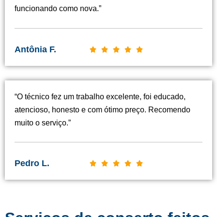
funcionando como nova.”
Antônia F.
C





l
a
s
“O técnico fez um trabalho excelente, foi educado,
s
atencioso, honesto e com ótimo preço. Recomendo
i
muito o serviço.”
f
i
c
Pedro L.
C





a
l
d
a
o
s
c
s