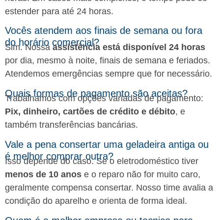
estender para até 24 horas.
Vocês atendem aos finais de semana ou fora
do horário comercial?
Sim. Nossa
assistência está disponível 24 horas
por dia, mesmo à noite, finais de semana e feriados.
Atendemos emergências sempre que for necessário.
Quais formas de pagamento são aceitas?
Trabalhamos com opções variadas de pagamento:
Pix, dinheiro, cartões de crédito e débito
, e
também transferências bancárias.
Vale a pena consertar uma geladeira antiga ou
é melhor comprar outra?
Isso depende do caso. Se o eletrodoméstico tiver
menos de 10 anos
e o reparo não for muito caro,
geralmente compensa consertar. Nosso time avalia a
condição do aparelho e orienta de forma ideal.