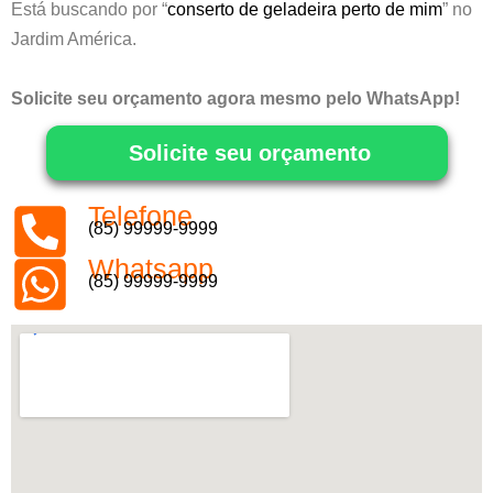
Está buscando por “
conserto de geladeira perto de mim
” no
Jardim América.
Solicite seu orçamento agora mesmo pelo WhatsApp!
Solicite seu orçamento
Telefone
(85) 99999-9999
Whatsapp
(85) 99999-9999