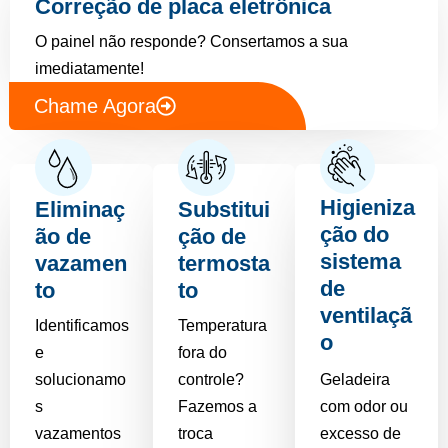
Correção de placa eletrônica
O painel não responde? Consertamos a sua
imediatamente!
Chame Agora
Higieniza
Eliminaç
Substitui
ção do
ão de
ção de
sistema
vazamen
termosta
de
to
to
ventilaçã
Identificamos
Temperatura
o
e
fora do
solucionamo
controle?
Geladeira
s
Fazemos a
com odor ou
vazamentos
troca
excesso de