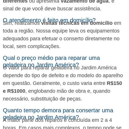
diferentes
ou apresenta
vazamento de água
, é
sinal de que você deve buscar assistência.
O atendimento é feito em domicílio?
Sim, realizamos
visitas técnicas em domicílio
em
toda a região. Nossa equipe leva os equipamentos
adequados para efetuar o conserto diretamente no
local, sem complicações.
Qual o preço médio para reparar uma
geladeira no Jardim América?
O valor para reparar geladeira no Jardim América
depende do tipo de defeito e do modelo do aparelho
em questão. Geralmente, o custo varia entre
R$150
e R$1000
, englobando mão de obra e, quando
necessário, substituição de peças.
Quanto tempo demora para consertar uma
geladeira no Jardim América?
A maior parte dos reparos é concluída em 2 a 4
horas. Em casos mais complexos, o tempo pode se