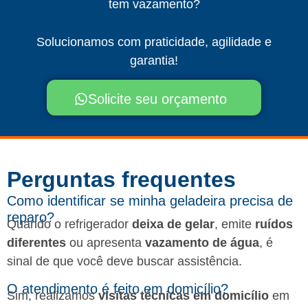
tem vazamento?
Solucionamos com praticidade, agilidade e
garantia!
Solicite seu orçamento
Perguntas frequentes​
Como identificar se minha geladeira precisa de
reparo?
Quando o refrigerador
deixa de gelar
, emite
ruídos
diferentes
ou apresenta
vazamento de água
, é
sinal de que você deve buscar assistência.
O atendimento é feito em domicílio?
Sim, realizamos
visitas técnicas em domicílio
em