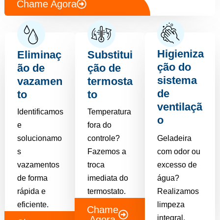
Chame Agora
Higieniza
Eliminaç
Substitui
ção do
ão de
ção de
sistema
vazamen
termosta
de
to
to
ventilaçã
Identificamos
Temperatura
o
e
fora do
solucionamo
controle?
Geladeira
s
Fazemos a
com odor ou
vazamentos
troca
excesso de
de forma
imediata do
água?
rápida e
termostato.
Realizamos
eficiente.
limpeza
Chame
integral.
Agora