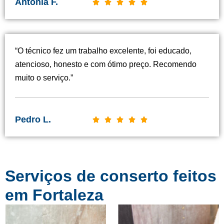
Antônia F.
C





l
a
s
“O técnico fez um trabalho excelente, foi educado,
s
atencioso, honesto e com ótimo preço. Recomendo
i
muito o serviço.”
f
i
c
Pedro L.
C





a
l
d
a
o
s
c
Serviços de conserto feitos
s
o
i
em Fortaleza
m
f
o
i
5