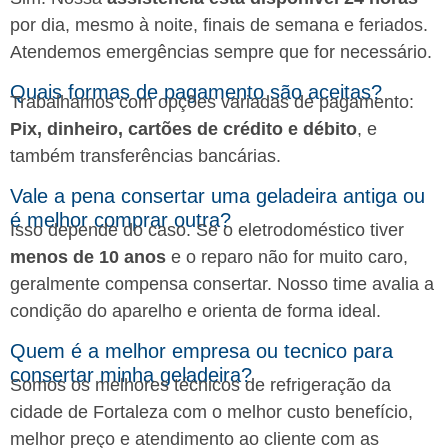
por dia, mesmo à noite, finais de semana e feriados.
Atendemos emergências sempre que for necessário.
Quais formas de pagamento são aceitas?
Trabalhamos com opções variadas de pagamento:
Pix, dinheiro, cartões de crédito e débito
, e
também transferências bancárias.
Vale a pena consertar uma geladeira antiga ou
é melhor comprar outra?
Isso depende do caso. Se o eletrodoméstico tiver
menos de 10 anos
e o reparo não for muito caro,
geralmente compensa consertar. Nosso time avalia a
condição do aparelho e orienta de forma ideal.
Quem é a melhor empresa ou tecnico para
consertar minha geladeira?
Somos os melhores técnicos de refrigeração da
cidade de Fortaleza com o melhor custo benefício,
melhor preço e atendimento ao cliente com as