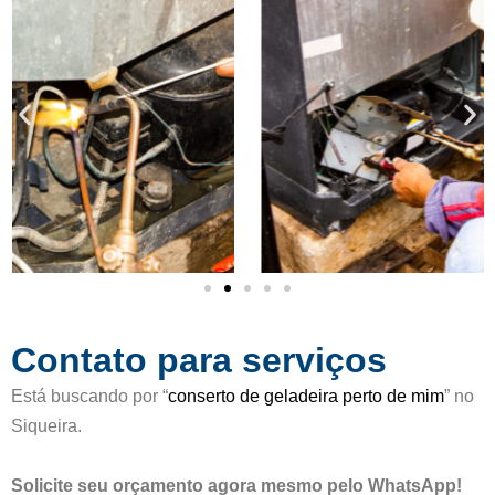
c
d
a
e
d
5
o
c
o
m
o
5
d
e
5
Contato para serviços
Está buscando por “
conserto de geladeira perto de mim
” no
Siqueira.
Solicite seu orçamento agora mesmo pelo WhatsApp!