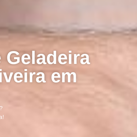
 Geladeira
iveira em
?
a!