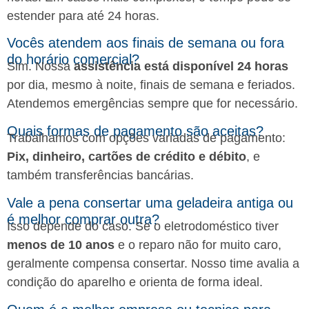
estender para até 24 horas.
Vocês atendem aos finais de semana ou fora
do horário comercial?
Sim. Nossa
assistência está disponível 24 horas
por dia, mesmo à noite, finais de semana e feriados.
Atendemos emergências sempre que for necessário.
Quais formas de pagamento são aceitas?
Trabalhamos com opções variadas de pagamento:
Pix, dinheiro, cartões de crédito e débito
, e
também transferências bancárias.
Vale a pena consertar uma geladeira antiga ou
é melhor comprar outra?
Isso depende do caso. Se o eletrodoméstico tiver
menos de 10 anos
e o reparo não for muito caro,
geralmente compensa consertar. Nosso time avalia a
condição do aparelho e orienta de forma ideal.