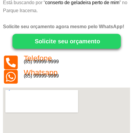
Está buscando por “
conserto de geladeira perto de mim
” no
Parque Iracema.
Solicite seu orçamento agora mesmo pelo WhatsApp!
Solicite seu orçamento
Telefone
(85) 99999-9999
Whatsapp
(85) 99999-9999