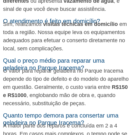
diferentes
ou apresenta
vazamento de água
, é
sinal de que você deve buscar assistência.
O atendimento é feito em domicílio?
Sim, realizamos
visitas técnicas em domicílio
em
toda a região. Nossa equipe leva os equipamentos
adequados para efetuar o conserto diretamente no
local, sem complicações.
Qual o preço médio para reparar uma
geladeira no Parque Iracema?
O valor para reparar geladeira no Parque Iracema
depende do tipo de defeito e do modelo do aparelho
em questão. Geralmente, o custo varia entre
R$150
e R$1000
, englobando mão de obra e, quando
necessário, substituição de peças.
Quanto tempo demora para consertar uma
geladeira no Parque Iracema?
A maior parte dos reparos é concluída em 2 a 4
horas. Em casos mais complexos, o tempo pode se