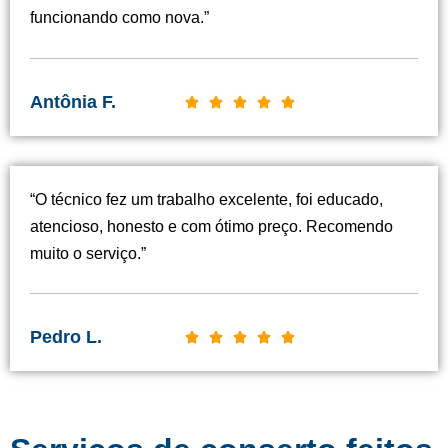
funcionando como nova.”
Antônia F.
C





l
a
s
“O técnico fez um trabalho excelente, foi educado,
s
atencioso, honesto e com ótimo preço. Recomendo
i
muito o serviço.”
f
i
c
Pedro L.
C





a
l
d
a
o
s
c
s