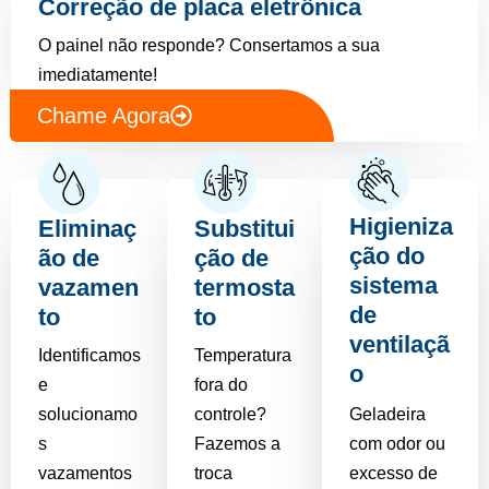
Correção de placa eletrônica
O painel não responde? Consertamos a sua
imediatamente!
Chame Agora
Higieniza
Eliminaç
Substitui
ção do
ão de
ção de
sistema
vazamen
termosta
de
to
to
ventilaçã
Identificamos
Temperatura
o
e
fora do
solucionamo
controle?
Geladeira
s
Fazemos a
com odor ou
vazamentos
troca
excesso de