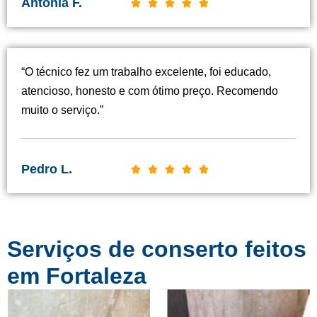
Antônia F.
C





l
a
s
“O técnico fez um trabalho excelente, foi educado,
s
atencioso, honesto e com ótimo preço. Recomendo
i
muito o serviço.”
f
i
c
Pedro L.
C





a
l
d
a
o
s
c
Serviços de conserto feitos
s
o
i
em Fortaleza
m
f
o
i
5