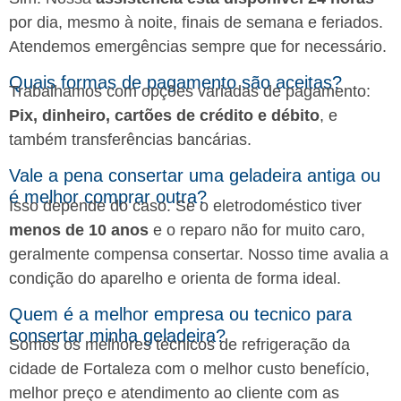
por dia, mesmo à noite, finais de semana e feriados.
Atendemos emergências sempre que for necessário.
Quais formas de pagamento são aceitas?
Trabalhamos com opções variadas de pagamento:
Pix, dinheiro, cartões de crédito e débito
, e
também transferências bancárias.
Vale a pena consertar uma geladeira antiga ou
é melhor comprar outra?
Isso depende do caso. Se o eletrodoméstico tiver
menos de 10 anos
e o reparo não for muito caro,
geralmente compensa consertar. Nosso time avalia a
condição do aparelho e orienta de forma ideal.
Quem é a melhor empresa ou tecnico para
consertar minha geladeira?
Somos os melhores técnicos de refrigeração da
cidade de Fortaleza com o melhor custo benefício,
melhor preço e atendimento ao cliente com as