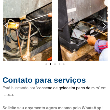
c
d
a
e
d
5
o
c
o
m
o
5
d
e
5
Contato para serviços
Está buscando por “
conserto de geladeira perto de mim
” em
Itaoca.
Solicite seu orçamento agora mesmo pelo WhatsApp!