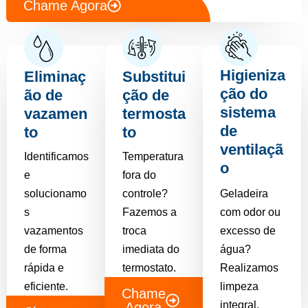
Chame Agora
Higieniza
Eliminaç
Substitui
ção do
ão de
ção de
sistema
vazamen
termosta
de
to
to
ventilaçã
Identificamos
Temperatura
o
e
fora do
solucionamo
controle?
Geladeira
s
Fazemos a
com odor ou
vazamentos
troca
excesso de
de forma
imediata do
água?
rápida e
termostato.
Realizamos
eficiente.
limpeza
Chame
integral.
Agora