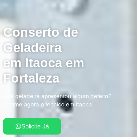
Conserto de
Geladeira
em Itaoca em
Fortaleza
Sua geladeira apresentou algum defeito?
Chame agora o técnico em Itaoca!
Solicite Já