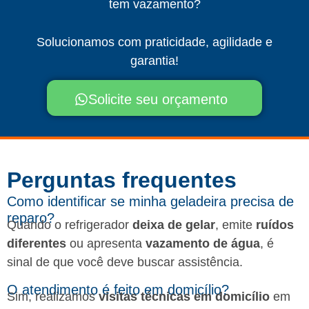
tem vazamento?
Solucionamos com praticidade, agilidade e
garantia!
Solicite seu orçamento
Perguntas frequentes​
Como identificar se minha geladeira precisa de
reparo?
Quando o refrigerador
deixa de gelar
, emite
ruídos
diferentes
ou apresenta
vazamento de água
, é
sinal de que você deve buscar assistência.
O atendimento é feito em domicílio?
Sim, realizamos
visitas técnicas em domicílio
em