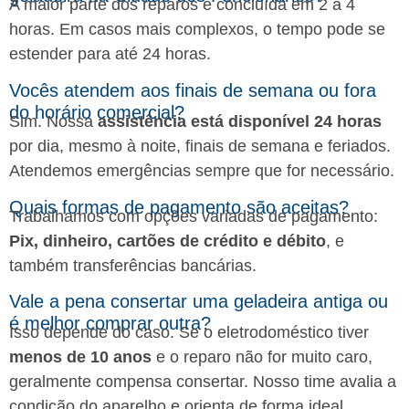
A maior parte dos reparos é concluída em 2 a 4
horas. Em casos mais complexos, o tempo pode se
estender para até 24 horas.
Vocês atendem aos finais de semana ou fora
do horário comercial?
Sim. Nossa
assistência está disponível 24 horas
por dia, mesmo à noite, finais de semana e feriados.
Atendemos emergências sempre que for necessário.
Quais formas de pagamento são aceitas?
Trabalhamos com opções variadas de pagamento:
Pix, dinheiro, cartões de crédito e débito
, e
também transferências bancárias.
Vale a pena consertar uma geladeira antiga ou
é melhor comprar outra?
Isso depende do caso. Se o eletrodoméstico tiver
menos de 10 anos
e o reparo não for muito caro,
geralmente compensa consertar. Nosso time avalia a
condição do aparelho e orienta de forma ideal.