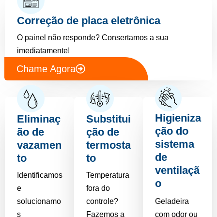
Correção de placa eletrônica
O painel não responde? Consertamos a sua
imediatamente!
Chame Agora
Higieniza
Eliminaç
Substitui
ção do
ão de
ção de
sistema
vazamen
termosta
de
to
to
ventilaçã
Identificamos
Temperatura
o
e
fora do
solucionamo
controle?
Geladeira
s
Fazemos a
com odor ou