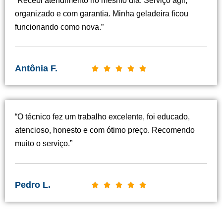
organizado e com garantia. Minha geladeira ficou
funcionando como nova.”
Antônia F.
C





l
a
s
“O técnico fez um trabalho excelente, foi educado,
s
atencioso, honesto e com ótimo preço. Recomendo
i
muito o serviço.”
f
i
c
Pedro L.
C





a
l
d
a
o