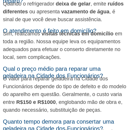
reparo?
Quando o refrigerador
deixa de gelar
, emite
ruídos
diferentes
ou apresenta
vazamento de água
, é
sinal de que você deve buscar assistência.
O atendimento é feito em domicílio?
Sim, realizamos
visitas técnicas em domicílio
em
toda a região. Nossa equipe leva os equipamentos
adequados para efetuar o conserto diretamente no
local, sem complicações.
Qual o preço médio para reparar uma
geladeira na Cidade dos Funcionários?
O valor para reparar geladeira na Cidade dos
Funcionários depende do tipo de defeito e do modelo
do aparelho em questão. Geralmente, o custo varia
entre
R$150 e R$1000
, englobando mão de obra e,
quando necessário, substituição de peças.
Quanto tempo demora para consertar uma
geladeira na Cidade dos Funcionários?