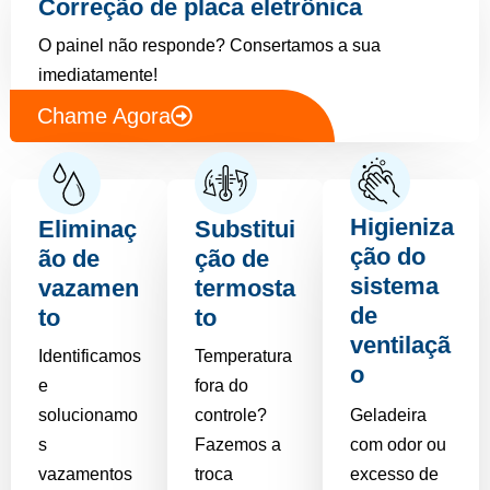
Correção de placa eletrônica
O painel não responde? Consertamos a sua
imediatamente!
Chame Agora
Higieniza
Eliminaç
Substitui
ção do
ão de
ção de
sistema
vazamen
termosta
de
to
to
ventilaçã
Identificamos
Temperatura
o
e
fora do
solucionamo
controle?
Geladeira
s
Fazemos a
com odor ou
vazamentos
troca
excesso de