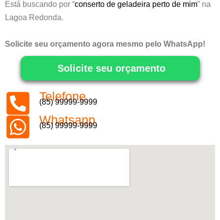
Está buscando por “
conserto de geladeira perto de mim
” na
Lagoa Redonda.
Solicite seu orçamento agora mesmo pelo WhatsApp!
Solicite seu orçamento
Telefone
(85) 99999-9999
Whatsapp
(85) 99999-9999