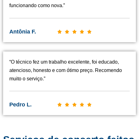
funcionando como nova.”
Antônia F.
C





l
a
s
“O técnico fez um trabalho excelente, foi educado,
s
atencioso, honesto e com ótimo preço. Recomendo
i
muito o serviço.”
f
i
c
Pedro L.
C





a
l
d
a
o
s
c
s