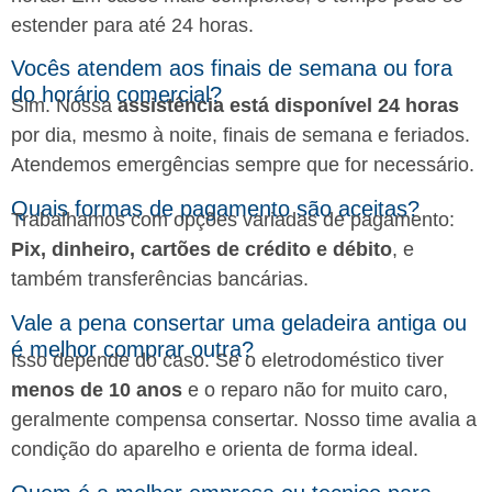
estender para até 24 horas.
Vocês atendem aos finais de semana ou fora
do horário comercial?
Sim. Nossa
assistência está disponível 24 horas
por dia, mesmo à noite, finais de semana e feriados.
Atendemos emergências sempre que for necessário.
Quais formas de pagamento são aceitas?
Trabalhamos com opções variadas de pagamento:
Pix, dinheiro, cartões de crédito e débito
, e
também transferências bancárias.
Vale a pena consertar uma geladeira antiga ou
é melhor comprar outra?
Isso depende do caso. Se o eletrodoméstico tiver
menos de 10 anos
e o reparo não for muito caro,
geralmente compensa consertar. Nosso time avalia a
condição do aparelho e orienta de forma ideal.