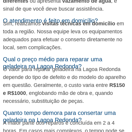
diferentes
ou apresenta
vazamento de água
, é
sinal de que você deve buscar assistência.
O atendimento é feito em domicílio?
Sim, realizamos
visitas técnicas em domicílio
em
toda a região. Nossa equipe leva os equipamentos
adequados para efetuar o conserto diretamente no
local, sem complicações.
Qual o preço médio para reparar uma
geladeira na Lagoa Redonda?
O valor para reparar geladeira na Lagoa Redonda
depende do tipo de defeito e do modelo do aparelho
em questão. Geralmente, o custo varia entre
R$150
e R$1000
, englobando mão de obra e, quando
necessário, substituição de peças.
Quanto tempo demora para consertar uma
geladeira na Lagoa Redonda?
A maior parte dos reparos é concluída em 2 a 4
horas. Em casos mais complexos, o tempo pode se