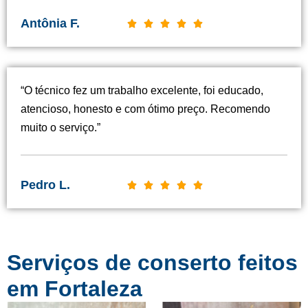
Antônia F.
C





l
a
s
“O técnico fez um trabalho excelente, foi educado,
s
atencioso, honesto e com ótimo preço. Recomendo
i
muito o serviço.”
f
i
c
Pedro L.
C





a
l
d
a
o
s
c
Serviços de conserto feitos
s
o
i
em Fortaleza
m
f
o