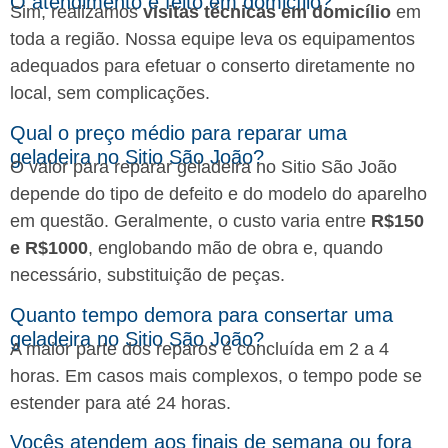
O atendimento é feito em domicílio?
Sim, realizamos
visitas técnicas em domicílio
em
toda a região. Nossa equipe leva os equipamentos
adequados para efetuar o conserto diretamente no
local, sem complicações.
Qual o preço médio para reparar uma
geladeira no Sitio São João?
O valor para reparar geladeira no Sitio São João
depende do tipo de defeito e do modelo do aparelho
em questão. Geralmente, o custo varia entre
R$150
e R$1000
, englobando mão de obra e, quando
necessário, substituição de peças.
Quanto tempo demora para consertar uma
geladeira no Sitio São João?
A maior parte dos reparos é concluída em 2 a 4
horas. Em casos mais complexos, o tempo pode se
estender para até 24 horas.
Vocês atendem aos finais de semana ou fora