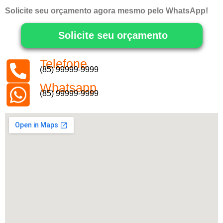
Solicite seu orçamento agora mesmo pelo WhatsApp!
Solicite seu orçamento
Telefone
(85) 99999-9999
Whatsapp
(85) 99999-9999