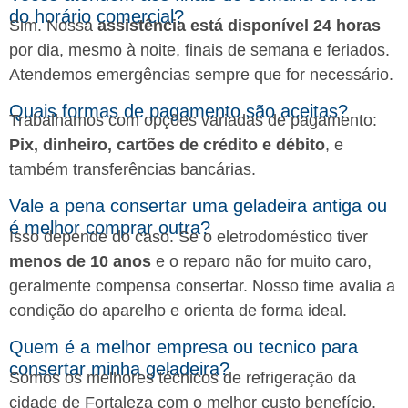
do horário comercial?
Sim. Nossa
assistência está disponível 24 horas
por dia, mesmo à noite, finais de semana e feriados.
Atendemos emergências sempre que for necessário.
Quais formas de pagamento são aceitas?
Trabalhamos com opções variadas de pagamento:
Pix, dinheiro, cartões de crédito e débito
, e
também transferências bancárias.
Vale a pena consertar uma geladeira antiga ou
é melhor comprar outra?
Isso depende do caso. Se o eletrodoméstico tiver
menos de 10 anos
e o reparo não for muito caro,
geralmente compensa consertar. Nosso time avalia a
condição do aparelho e orienta de forma ideal.
Quem é a melhor empresa ou tecnico para
consertar minha geladeira?
Somos os melhores técnicos de refrigeração da
cidade de Fortaleza com o melhor custo benefício,