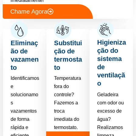
Chame Agora
Higieniza
Eliminaç
Substitui
ção do
ão de
ção de
sistema
vazamen
termosta
de
to
to
ventilaçã
Identificamos
Temperatura
o
e
fora do
solucionamo
controle?
Geladeira
s
Fazemos a
com odor ou
vazamentos
troca
excesso de
de forma
imediata do
água?
rápida e
termostato.
Realizamos
eficiente.
limpeza