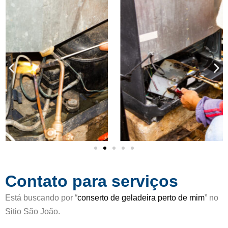
i
5
c
d
a
e
d
5
o
c
o
m
o
5
d
e
5
Contato para serviços
Está buscando por “
conserto de geladeira perto de mim
” no
Sitio São João.