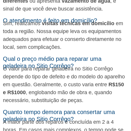
diferentes
ou apresenta
vazamento de água
, é
sinal de que você deve buscar assistência.
O atendimento é feito em domicílio?
Sim, realizamos
visitas técnicas em domicílio
em
toda a região. Nossa equipe leva os equipamentos
adequados para efetuar o conserto diretamente no
local, sem complicações.
Qual o preço médio para reparar uma
geladeira no Sitio Corrêgo?
O valor para reparar geladeira no Sitio Corrêgo
depende do tipo de defeito e do modelo do aparelho
em questão. Geralmente, o custo varia entre
R$150
e R$1000
, englobando mão de obra e, quando
necessário, substituição de peças.
Quanto tempo demora para consertar uma
geladeira no Sitio Corrêgo?
A maior parte dos reparos é concluída em 2 a 4
horas. Em casos mais complexos, o tempo pode se