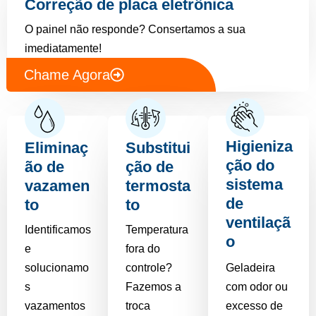
Correção de placa eletrônica
O painel não responde? Consertamos a sua
imediatamente!
Chame Agora
Higieniza
Eliminaç
Substitui
ção do
ão de
ção de
sistema
vazamen
termosta
de
to
to
ventilaçã
Identificamos
Temperatura
o
e
fora do
solucionamo
controle?
Geladeira
s
Fazemos a
com odor ou
vazamentos
troca
excesso de