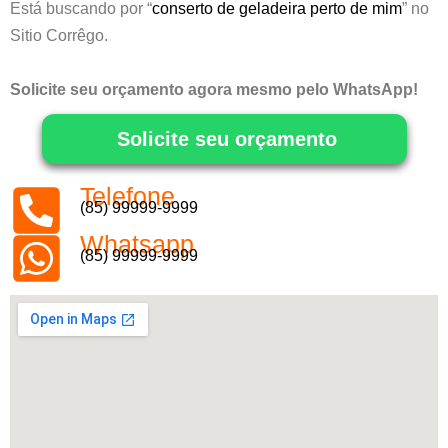
Está buscando por “
conserto de geladeira perto de mim
” no
Sitio Corrêgo.
Solicite seu orçamento agora mesmo pelo WhatsApp!
Solicite seu orçamento
Telefone
(85) 99999-9999
Whatsapp
(85) 99999-9999