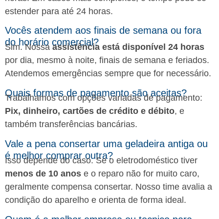
estender para até 24 horas.
Vocês atendem aos finais de semana ou fora
do horário comercial?
Sim. Nossa
assistência está disponível 24 horas
por dia, mesmo à noite, finais de semana e feriados.
Atendemos emergências sempre que for necessário.
Quais formas de pagamento são aceitas?
Trabalhamos com opções variadas de pagamento:
Pix, dinheiro, cartões de crédito e débito
, e
também transferências bancárias.
Vale a pena consertar uma geladeira antiga ou
é melhor comprar outra?
Isso depende do caso. Se o eletrodoméstico tiver
menos de 10 anos
e o reparo não for muito caro,
geralmente compensa consertar. Nosso time avalia a
condição do aparelho e orienta de forma ideal.