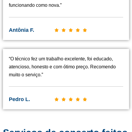
funcionando como nova.”
Antônia F.
C





l
a
s
“O técnico fez um trabalho excelente, foi educado,
s
atencioso, honesto e com ótimo preço. Recomendo
i
muito o serviço.”
f
i
c
Pedro L.
C





a
l
d
a
o
s
c
s