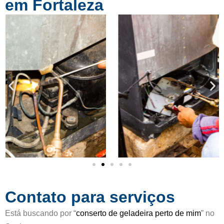
em Fortaleza
m
f
o
i
5
c
d
a
e
d
5
o
c
o
m
o
5
d
e
5
Contato para serviços
Está buscando por “
conserto de geladeira perto de mim
” no