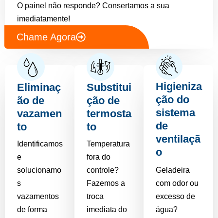
O painel não responde? Consertamos a sua
imediatamente!
Chame Agora
Higieniza
Eliminaç
Substitui
ção do
ão de
ção de
sistema
vazamen
termosta
de
to
to
ventilaçã
Identificamos
Temperatura
o
e
fora do
solucionamo
controle?
Geladeira
s
Fazemos a
com odor ou
vazamentos
troca
excesso de
de forma
imediata do
água?