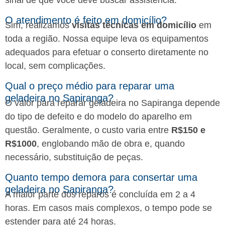
sinal de que você deve buscar assistência.
O atendimento é feito em domicílio?
Sim, realizamos
visitas técnicas em domicílio
em
toda a região. Nossa equipe leva os equipamentos
adequados para efetuar o conserto diretamente no
local, sem complicações.
Qual o preço médio para reparar uma
geladeira no Sapiranga?
O valor para reparar geladeira no Sapiranga depende
do tipo de defeito e do modelo do aparelho em
questão. Geralmente, o custo varia entre
R$150 e
R$1000
, englobando mão de obra e, quando
necessário, substituição de peças.
Quanto tempo demora para consertar uma
geladeira no Sapiranga?
A maior parte dos reparos é concluída em 2 a 4
horas. Em casos mais complexos, o tempo pode se
estender para até 24 horas.