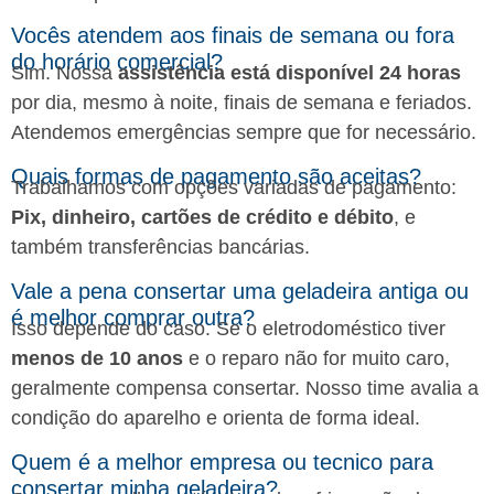
Vocês atendem aos finais de semana ou fora
do horário comercial?
Sim. Nossa
assistência está disponível 24 horas
por dia, mesmo à noite, finais de semana e feriados.
Atendemos emergências sempre que for necessário.
Quais formas de pagamento são aceitas?
Trabalhamos com opções variadas de pagamento:
Pix, dinheiro, cartões de crédito e débito
, e
também transferências bancárias.
Vale a pena consertar uma geladeira antiga ou
é melhor comprar outra?
Isso depende do caso. Se o eletrodoméstico tiver
menos de 10 anos
e o reparo não for muito caro,
geralmente compensa consertar. Nosso time avalia a
condição do aparelho e orienta de forma ideal.
Quem é a melhor empresa ou tecnico para
consertar minha geladeira?