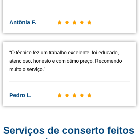
Antônia F.
C





l
a
s
“O técnico fez um trabalho excelente, foi educado,
s
atencioso, honesto e com ótimo preço. Recomendo
i
muito o serviço.”
f
i
c
Pedro L.
C





a
l
d
a
o
s
c
Serviços de conserto feitos
s
o
i