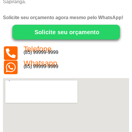
Sapiranga.
Solicite seu orçamento agora mesmo pelo WhatsApp!
Solicite seu orçamento
Telefone
(85) 99999-9999
Whatsapp
(85) 99999-9999