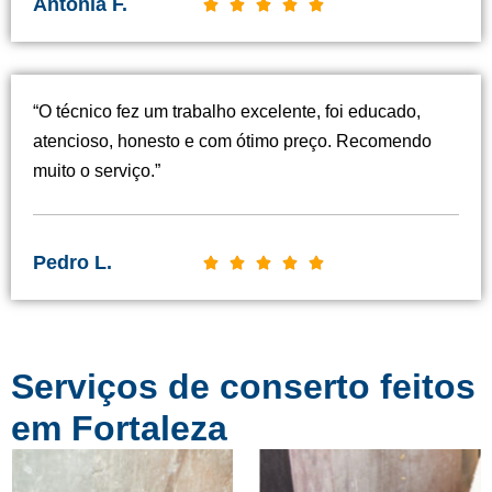
Antônia F.
C





l
a
s
“O técnico fez um trabalho excelente, foi educado,
s
atencioso, honesto e com ótimo preço. Recomendo
i
muito o serviço.”
f
i
c
Pedro L.
C





a
l
d
a
o
s
c
Serviços de conserto feitos
s
o
i
em Fortaleza
m
f
o
i
5