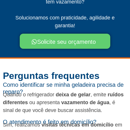
tem vazamento?
Solucionamos com praticidade, agilidade e
garantia!
Solicite seu orçamento
Perguntas frequentes​
Como identificar se minha geladeira precisa de
reparo?
Quando o refrigerador
deixa de gelar
, emite
ruídos
diferentes
ou apresenta
vazamento de água
, é
sinal de que você deve buscar assistência.
O atendimento é feito em domicílio?
Sim, realizamos
visitas técnicas em domicílio
em