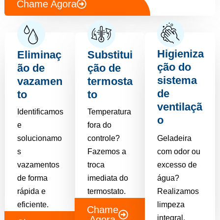
Chame Agora
Higieniza
Eliminaç
Substitui
ção do
ão de
ção de
sistema
vazamen
termosta
de
to
to
ventilaçã
Identificamos
Temperatura
o
e
fora do
solucionamo
controle?
Geladeira
s
Fazemos a
com odor ou
vazamentos
troca
excesso de
de forma
imediata do
água?
rápida e
termostato.
Realizamos
eficiente.
limpeza
Chame
integral.
Agora