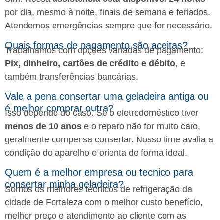
por dia, mesmo à noite, finais de semana e feriados.
Atendemos emergências sempre que for necessário.
Quais formas de pagamento são aceitas?
Trabalhamos com opções variadas de pagamento:
Pix, dinheiro, cartões de crédito e débito
, e
também transferências bancárias.
Vale a pena consertar uma geladeira antiga ou
é melhor comprar outra?
Isso depende do caso. Se o eletrodoméstico tiver
menos de 10 anos
e o reparo não for muito caro,
geralmente compensa consertar. Nosso time avalia a
condição do aparelho e orienta de forma ideal.
Quem é a melhor empresa ou tecnico para
consertar minha geladeira?
Somos os melhores técnicos de refrigeração da
cidade de Fortaleza com o melhor custo benefício,
melhor preço e atendimento ao cliente com as