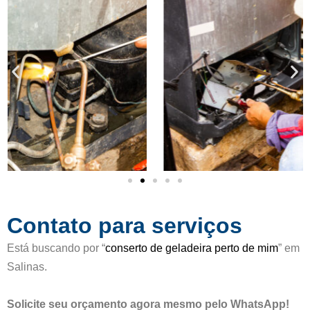
c
d
a
e
d
5
o
c
o
m
o
5
d
e
5
Contato para serviços
Está buscando por “
conserto de geladeira perto de mim
” em
Salinas.
Solicite seu orçamento agora mesmo pelo WhatsApp!