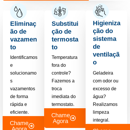
Higieniza
Eliminaç
Substitui
ção do
ão de
ção de
sistema
vazamen
termosta
de
to
to
ventilaçã
Identificamos
Temperatura
o
e
fora do
solucionamo
controle?
Geladeira
s
Fazemos a
com odor ou
vazamentos
troca
excesso de
de forma
imediata do
água?
rápida e
termostato.
Realizamos
eficiente.
limpeza
Chame
integral.
Agora
Chame
Agora