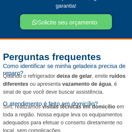
garantia!
Solicite seu orçamento
Perguntas frequentes​
Como identificar se minha geladeira precisa de
reparo?
Quando o refrigerador
deixa de gelar
, emite
ruídos
diferentes
ou apresenta
vazamento de água
, é
sinal de que você deve buscar assistência.
O atendimento é feito em domicílio?
Sim, realizamos
visitas técnicas em domicílio
em
toda a região. Nossa equipe leva os equipamentos
adequados para efetuar o conserto diretamente no
local, sem complicações.