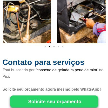
o
c
o
m
o
5
d
e
5
Contato para serviços
Está buscando por “
conserto de geladeira perto de mim
” no
Pici.
Solicite seu orçamento agora mesmo pelo WhatsApp!
Solicite seu orçamento