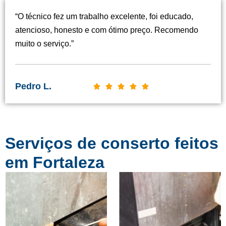
s
“O técnico fez um trabalho excelente, foi educado,
s
atencioso, honesto e com ótimo preço. Recomendo
i
muito o serviço.”
f
i
c
Pedro L.
C





a
l
d
a
o
s
c
Serviços de conserto feitos
s
o
i
em Fortaleza
m
f
o
i
5
c
d
a
e
d
5