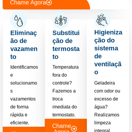
Chame Agora
Higieniza
Eliminaç
Substitui
ção do
ão de
ção de
sistema
vazamen
termosta
de
to
to
ventilaçã
Identificamos
Temperatura
o
e
fora do
solucionamo
controle?
Geladeira
s
Fazemos a
com odor ou
vazamentos
troca
excesso de
de forma
imediata do
água?
rápida e
termostato.
Realizamos
eficiente.
limpeza
Chame
integral.
Agora