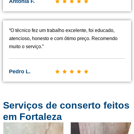
Antônia F.
C





l
a
s
“O técnico fez um trabalho excelente, foi educado,
s
atencioso, honesto e com ótimo preço. Recomendo
i
muito o serviço.”
f
i
c
Pedro L.
C





a
l
d
a
o
s
c
Serviços de conserto feitos
s
o
i
em Fortaleza
m
f
o
i
5