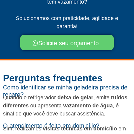
tem vazamento?
Solucionamos com praticidade, agilidade e
garantia!
Solicite seu orçamento
Perguntas frequentes​
Como identificar se minha geladeira precisa de
reparo?
Quando o refrigerador
deixa de gelar
, emite
ruídos
diferentes
ou apresenta
vazamento de água
, é
sinal de que você deve buscar assistência.
O atendimento é feito em domicílio?
Sim, realizamos
visitas técnicas em domicílio
em