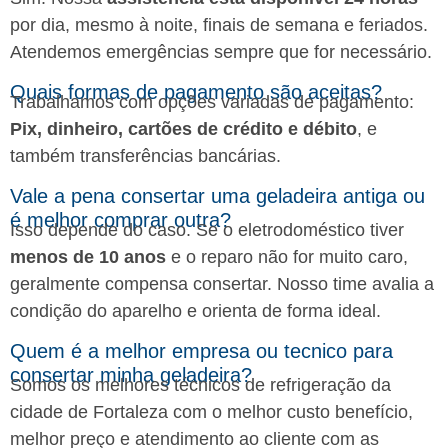
por dia, mesmo à noite, finais de semana e feriados.
Atendemos emergências sempre que for necessário.
Quais formas de pagamento são aceitas?
Trabalhamos com opções variadas de pagamento:
Pix, dinheiro, cartões de crédito e débito
, e
também transferências bancárias.
Vale a pena consertar uma geladeira antiga ou
é melhor comprar outra?
Isso depende do caso. Se o eletrodoméstico tiver
menos de 10 anos
e o reparo não for muito caro,
geralmente compensa consertar. Nosso time avalia a
condição do aparelho e orienta de forma ideal.
Quem é a melhor empresa ou tecnico para
consertar minha geladeira?
Somos os melhores técnicos de refrigeração da
cidade de Fortaleza com o melhor custo benefício,
melhor preço e atendimento ao cliente com as