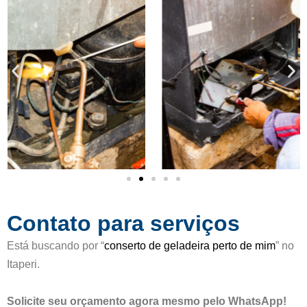
c
d
a
e
d
5
o
c
o
m
o
5
d
e
5
Contato para serviços
Está buscando por “
conserto de geladeira perto de mim
” no
Itaperi.
Solicite seu orçamento agora mesmo pelo WhatsApp!