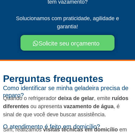
tem vazamento?
Solucionamos com praticidade, agilidade e
garantia!
Solicite seu orçamento
Perguntas frequentes​
Como identificar se minha geladeira precisa de
reparo?
Quando o refrigerador
deixa de gelar
, emite
ruídos
diferentes
ou apresenta
vazamento de água
, é
sinal de que você deve buscar assistência.
O atendimento é feito em domicílio?
Sim, realizamos
visitas técnicas em domicílio
em