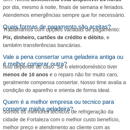
por dia, mesmo à noite, finais de semana e feriados.
Atendemos emergências sempre que for necessário.
Quais formas de pagamento são aceitas?
Trabalhamos com opções variadas de pagamento:
Pix, dinheiro, cartões de crédito e débito
, e
também transferências bancárias.
Vale a pena consertar uma geladeira antiga ou
é melhor comprar outra?
Isso depende do caso. Se o eletrodoméstico tiver
menos de 10 anos
e o reparo não for muito caro,
geralmente compensa consertar. Nosso time avalia a
condição do aparelho e orienta de forma ideal.
Quem é a melhor empresa ou tecnico para
consertar minha geladeira?
Somos os melhores técnicos de refrigeração da
cidade de Fortaleza com o melhor custo benefício,
melhor preço e atendimento ao cliente com as