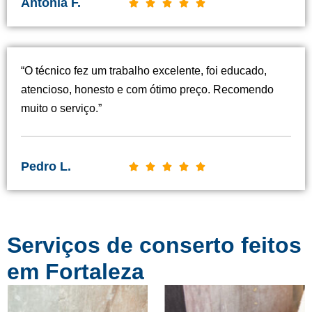
Antônia F.
C





l
a
s
“O técnico fez um trabalho excelente, foi educado,
s
atencioso, honesto e com ótimo preço. Recomendo
i
muito o serviço.”
f
i
c
Pedro L.
C





a
l
d
a
o
s
c
Serviços de conserto feitos
s
o
i
em Fortaleza
m
f
o
i
5