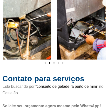
c
d
a
e
d
5
o
c
o
m
o
5
d
e
5
Contato para serviços
Está buscando por “
conserto de geladeira perto de mim
” no
Castelão.
Solicite seu orçamento agora mesmo pelo WhatsApp!