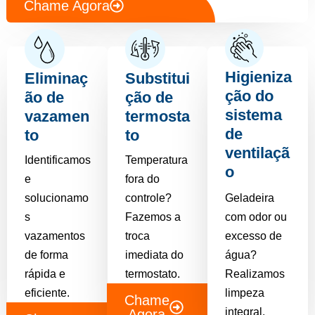
Chame Agora
Higieniza
Eliminaç
Substitui
ção do
ão de
ção de
sistema
vazamen
termosta
de
to
to
ventilaçã
Identificamos
Temperatura
o
e
fora do
solucionamo
controle?
Geladeira
s
Fazemos a
com odor ou
vazamentos
troca
excesso de
de forma
imediata do
água?
rápida e
termostato.
Realizamos
eficiente.
limpeza
Chame
integral.
Agora